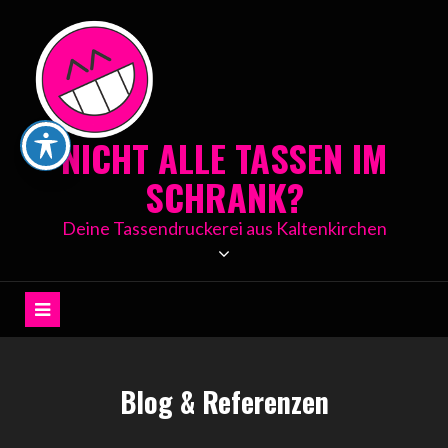
Skip
to
content
NICHT ALLE TASSEN IM
SCHRANK?
Deine Tassendruckerei aus Kaltenkirchen
Blog & Referenzen